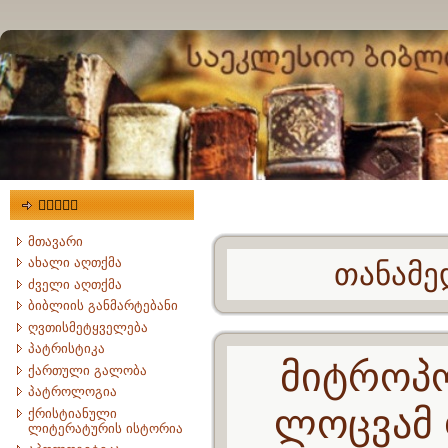
მენიუ
მთავარი
ახალი აღთქმა
თანამე
ძველი აღთქმა
ბიბლიის განმარტებანი
ღვთისმეტყველება
პატრისტიკა
მიტროპო
ქართული გალობა
პატროლოგია
ლოცვამ 
ქრისტიანული
ლიტერატურის ისტორია