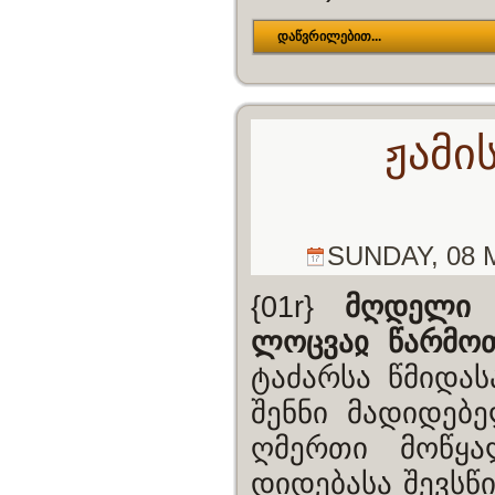
დაწვრილებით...
ჟამი
SUNDAY, 08 
{01r}
მღდელი 
ლოცვაჲ წარმოთ
ტაძარსა წმიდას
შენნი მადიდებე
ღმერთი მოწყა
დიდებასა შევსწ