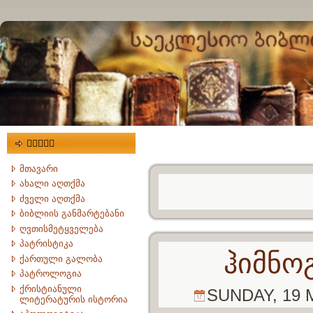
მენიუ
მთავარი
ახალი აღთქმა
ძველი აღთქმა
ბიბლიის განმარტებანი
ღვთისმეტყველება
პატრისტიკა
ჰიმნო
ქართული გალობა
პატროლოგია
ქრისტიანული
SUNDAY, 19 
ლიტერატურის ისტორია