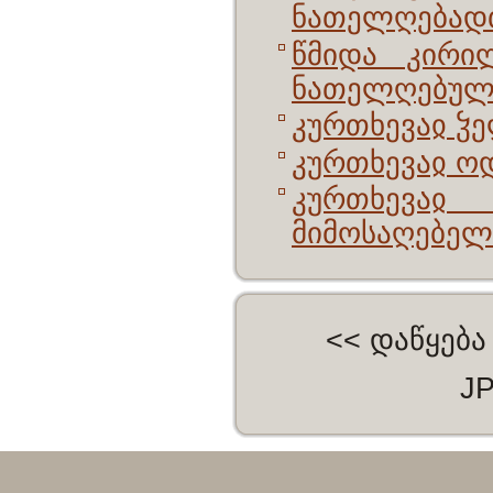
ნათელღებად
წმიდა კირი
ნათელღებულ
კურთხევაჲ ჴ
კურთხევაჲ ო
კურთხევაჲ
მიმოსაღებელ
<<
დაწყება
J