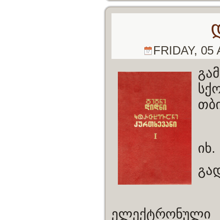
FRIDAY, 05 
გა
სქ
თბი
იხ.
გა
ელექტრონული