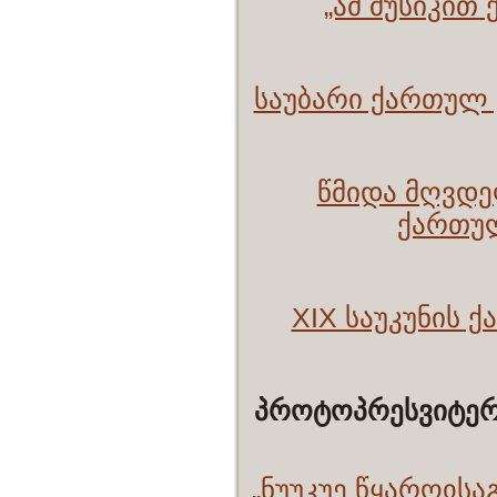
„ამ მუსიკი
საუბარი ქართულ 
წმიდა მღვდ
ქართულ
XIX საუკუნის 
პროტოპრესვიტერ
„ნუუკუე წყაროჲსა