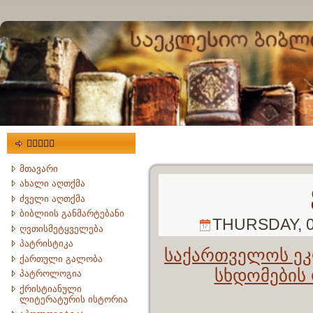
მენიუ
მთავარი
ახალი აღთქმა
ძველი აღთქმა
ბიბლიის განმარტებანი
THURSDAY, 0
ღვთისმეტყველება
პატრისტიკა
საქართველოს ეკლ
ქართული გალობა
სხდომების
პატროლოგია
ქრისტიანული
ლიტერატურის ისტორია