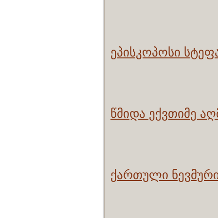
ეპისკოპოსი სტეფა
წმიდა ექვთიმე ა
ქართული ნევმური